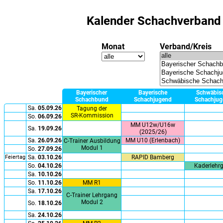
Kalender Schachverban
Monat
Verband/Kreis
Bayerischer
Bayerische
Schwäbis
Schachbund
Schachjugend
Schachjug
Sa.
05.09.26
Tagung der
SR-Kommission
So.
06.09.26
MM U12w/U16w
Sa.
19.09.26
(2025/26)
Sa.
26.09.26
MM U10 (Erlenbach)
C-Trainer Ausbildung
Modul 1
So.
27.09.26
Feiertag
Sa.
03.10.26
RAPID Bamberg
So.
04.10.26
Kaderlehr
Sa.
10.10.26
So.
11.10.26
MM R1
Sa.
17.10.26
C-Trainer Lehrgang
Modul 2
So.
18.10.26
Sa.
24.10.26