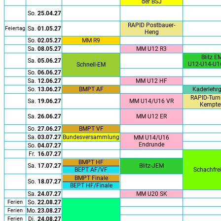
der BSJ
So.
25.04.27
RAPID Postbauer-
Feiertag
Sa.
01.05.27
Heng
So.
02.05.27
MM R9
Sa.
08.05.27
MM U12 R3
Blitz E
Sa.
05.06.27
U12-U14-U1
Schnell-EM
So.
06.06.27
Sa.
12.06.27
MM U12 HF
So.
13.06.27
BMPT AF
Kaderlehr
RAPID-Turni
Sa.
19.06.27
MM U14/U16 VR
Kempte
Sa.
26.06.27
MM U12 ER
So.
27.06.27
BMPT VF
Sa.
03.07.27
Bundesversammlung
MM U14/U16
Endrunde
So.
04.07.27
Fr.
16.07.27
BMPT HF
Sa.
17.07.27
Blitz-JEM
BEPT AF/VF
Schachfrei
BMPT Finale
So.
18.07.27
BEPT HF/Finale
Sa.
24.07.27
MM U20 SK
Ferien
So.
22.08.27
Ferien
Mo.
23.08.27
Ferien
Di.
24.08.27