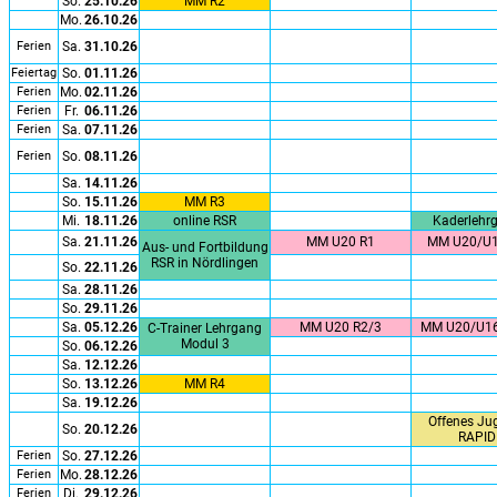
So.
25.10.26
MM R2
Mo.
26.10.26
Ferien
Sa.
31.10.26
Feiertag
So.
01.11.26
Ferien
Mo.
02.11.26
Ferien
Fr.
06.11.26
Ferien
Sa.
07.11.26
Ferien
So.
08.11.26
Sa.
14.11.26
So.
15.11.26
MM R3
Mi.
18.11.26
online RSR
Kaderlehr
Sa.
21.11.26
MM U20 R1
MM U20/U1
Aus- und Fortbildung
RSR in Nördlingen
So.
22.11.26
Sa.
28.11.26
So.
29.11.26
Sa.
05.12.26
MM U20 R2/3
MM U20/U16
C-Trainer Lehrgang
Modul 3
So.
06.12.26
Sa.
12.12.26
So.
13.12.26
MM R4
Sa.
19.12.26
Offenes Ju
So.
20.12.26
RAPID
Ferien
So.
27.12.26
Ferien
Mo.
28.12.26
Ferien
Di.
29.12.26