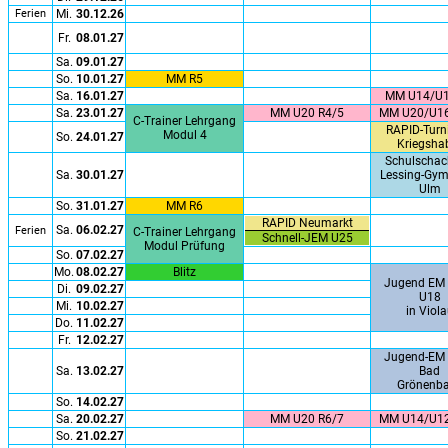
Ferien
Mi.
30.12.26
Fr.
08.01.27
Sa.
09.01.27
So.
10.01.27
MM R5
Sa.
16.01.27
MM U14/U1
Sa.
23.01.27
MM U20 R4/5
MM U20/U16
C-Trainer Lehrgang
RAPID-Turni
Modul 4
So.
24.01.27
Kriegsha
Schulscha
Sa.
30.01.27
Lessing-Gym
Ulm
So.
31.01.27
MM R6
RAPID Neumarkt
Sa.
06.02.27
Ferien
C-Trainer Lehrgang
Schnell-JEM U25
Modul Prüfung
So.
07.02.27
Mo.
08.02.27
Blitz
Jugend EM 
Di.
09.02.27
U18
Mi.
10.02.27
in Viol
Do.
11.02.27
Fr.
12.02.27
Jugend-EM 
Sa.
13.02.27
Bad
Grönenb
So.
14.02.27
Sa.
20.02.27
MM U20 R6/7
MM U14/U12
So.
21.02.27